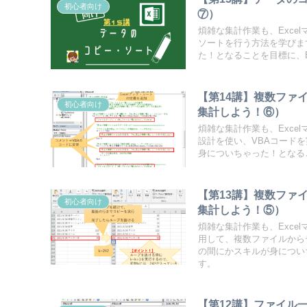
初心者向け
⑦）
煩雑な集計作業も、Exce
ソートを行う方法を学びま
た！となることを目標に、E
【第14講】複数ファ
初心者向け
集計しよう！⑥）
煩雑な集計作業も、Exce
設計を使い、VBAコード
身についちゃった！となるこ
【第13講】複数ファ
初心者向け
集計しよう！⑤）
煩雑な集計作業も、Exce
用して、複数ファイルから
の間にかスキルが身についち
す。
【第12講】ファイル