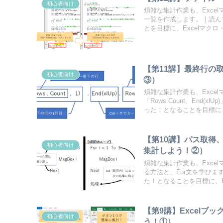
初心者向け
煩雑な集計作業も、Exce
一覧を作成します。｜読ん
とを目標に、Excelマク
【第11講】最終行の
初心者向け
③）
煩雑な集計作業も、Exce
「Rows.Count、En
った！となることを目標に、
【第10講】パス取得
初心者向け
集計しよう！②）
煩雑な集計作業も、Exce
る方法と、For文を学び
た！となることを目標に、E
【第9講】Excel
初心者向け
う！①）